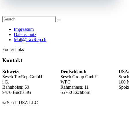
Impressum
Datenschutz
Mail@TaxRep.ch
Footer links
Kontakt
Schweiz:
Deutschland:
USA
Sesch TaxRep GmbH
Sesch Group GmbH
Sesc
i.G.
WPG
100 
Bahnhofstr. 50
Rahmannstr. 11
Spok
9470 Buchs SG
65760 Eschborn
© Sesch USA LLC