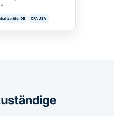
SA.
chaftsprüfer DE
CPA USA
 zuständige